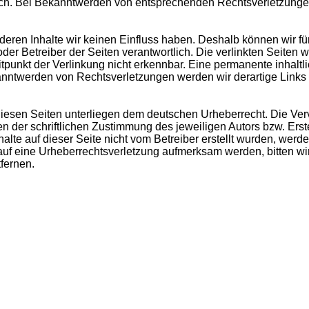
lich. Bei Bekanntwerden von entsprechenden Rechtsverletzunge
f deren Inhalte wir keinen Einfluss haben. Deshalb können wir 
er oder Betreiber der Seiten verantwortlich. Die verlinkten Seite
punkt der Verlinkung nicht erkennbar. Eine permanente inhaltlic
kanntwerden von Rechtsverletzungen werden wir derartige Link
 diesen Seiten unterliegen dem deutschen Urheberrecht. Die Verv
der schriftlichen Zustimmung des jeweiligen Autors bzw. Erste
halte auf dieser Seite nicht vom Betreiber erstellt wurden, wer
em auf eine Urheberrechtsverletzung aufmerksam werden, bitten
fernen.